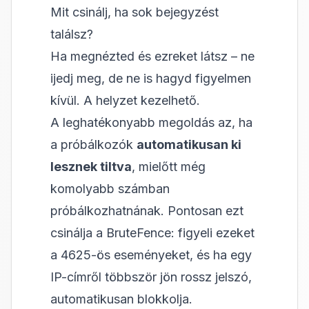
Mit csinálj, ha sok bejegyzést
találsz?
Ha megnézted és ezreket látsz – ne
ijedj meg, de ne is hagyd figyelmen
kívül. A helyzet kezelhető.
A leghatékonyabb megoldás az, ha
a próbálkozók
automatikusan ki
lesznek tiltva
, mielőtt még
komolyabb számban
próbálkozhatnának. Pontosan ezt
csinálja a BruteFence: figyeli ezeket
a 4625-ös eseményeket, és ha egy
IP-címről többször jön rossz jelszó,
automatikusan blokkolja.