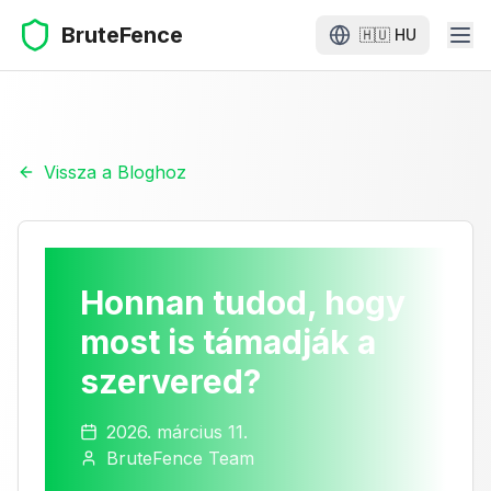
BruteFence
🇭🇺
HU
Vissza a Bloghoz
Honnan tudod, hogy
most is támadják a
szervered?
2026. március 11.
BruteFence Team