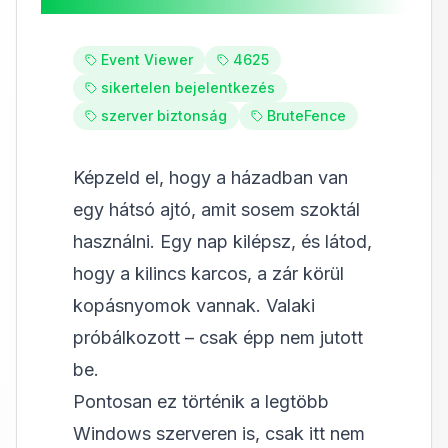
Event Viewer
4625
sikertelen bejelentkezés
szerver biztonság
BruteFence
Képzeld el, hogy a házadban van
egy hátsó ajtó, amit sosem szoktál
használni. Egy nap kilépsz, és látod,
hogy a kilincs karcos, a zár körül
kopásnyomok vannak. Valaki
próbálkozott – csak épp nem jutott
be.
Pontosan ez történik a legtöbb
Windows szerveren is, csak itt nem